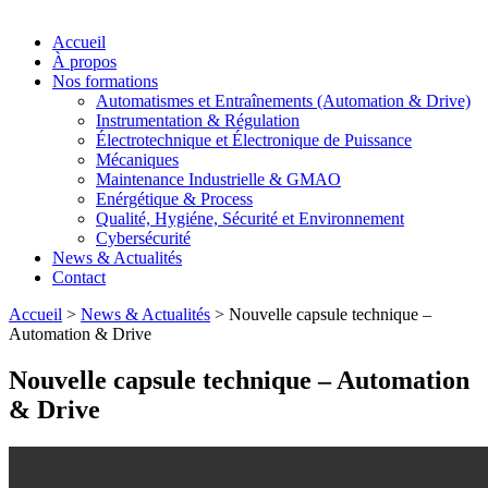
Accueil
À propos
Nos formations
Automatismes et Entraînements (Automation & Drive)
Instrumentation & Régulation
Électrotechnique et Électronique de Puissance
Mécaniques
Maintenance Industrielle & GMAO
Enérgétique & Process
Qualité, Hygiéne, Sécurité et Environnement
Cybersécurité
News & Actualités
Contact
Accueil
>
News & Actualités
>
Nouvelle capsule technique –
Automation & Drive
Nouvelle capsule technique – Automation
& Drive