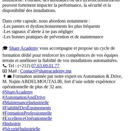
peuvent fortement impacter la performance, la sécurité et la
disponibilité des installations.
Dans cette capsule, nous abordons notamment :
-Les pannes et dysfonctionnements les plus fréquents
-Les signaux d’alerte à ne pas négliger
-Les bonnes pratiques de prévention et de maintenance
🎓
Share Academy
vous accompagne et propose un cycle de
formation dédié pour renforcer les compétences de vos équipes
terrain et améliorer la fiabilité de vos installations automatisées.
📞 Tel : (+212)
07.63.69.01.77
📧 Mail :
Contact@shareacademy.ma
👨‍💼 Formation animée par notre expert en Automation & Drive,
M. Najim ABDELMOUTALIB, fort d’une solide expérience
opérationnelle de plus de 32 ans.
#
ShareAcademy
#
AutomationAndDrive
#
MaintenanceIndustrielle
#
FiabilitéDesÉquipements
#
FormationProfessionnelle
#
ExcellenceOpérationnelle
#
Industrie
#
SécuritéIndustrielle