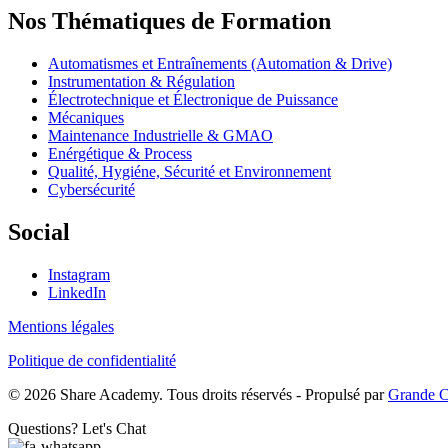
Nos Thématiques de Formation
Automatismes et Entraînements (Automation & Drive)
Instrumentation & Régulation
Électrotechnique et Électronique de Puissance
Mécaniques
Maintenance Industrielle & GMAO
Enérgétique & Process
Qualité, Hygiéne, Sécurité et Environnement
Cybersécurité
Social
Instagram
LinkedIn
Mentions légales
Politique de confidentialité
© 2026 Share Academy. Tous droits réservés - Propulsé par
Grande C
Questions? Let's Chat